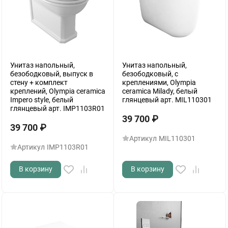
Унитаз напольный,
Унитаз напольный,
безободковый, выпуск в
безободковый, с
стену + комплект
креплениями, Olympia
креплений, Olympia ceramica
ceramica Milady, белый
Impero style, белый
глянцевый арт. MIL110301
глянцевый арт. IMP1103R01
39 700
₽
39 700
₽
Артикул
MIL110301
Артикул
IMP1103R01
В корзину
В корзину