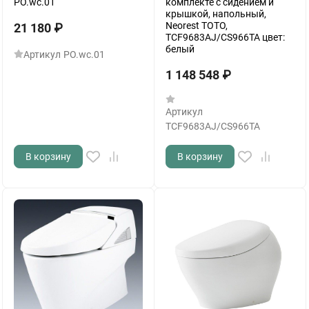
PO.wc.01
комплекте с сидением и
крышкой, напольный,
Neorest TOTO,
21 180
₽
TCF9683AJ/CS966TA цвет:
белый
Артикул
PO.wc.01
1 148 548
₽
Артикул
TCF9683AJ/CS966TA
В корзину
В корзину