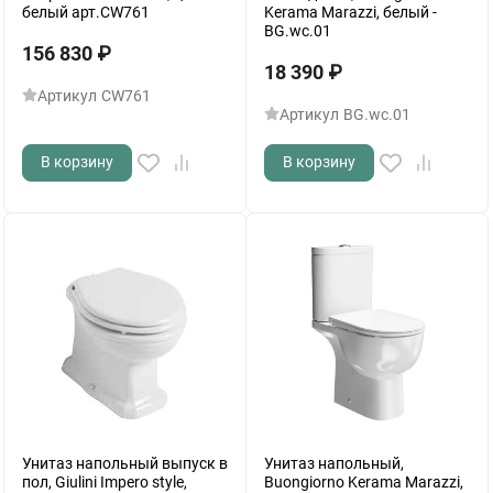
белый арт.CW761
Kerama Marazzi, белый -
BG.wc.01
156 830
₽
18 390
₽
Артикул
CW761
Артикул
BG.wc.01
В корзину
В корзину
Унитаз напольный выпуск в
Унитаз напольный,
пол, Giulini Impero style,
Buongiorno Kerama Marazzi,