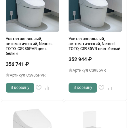
Унитаз напольный,
Унитаз напольный,
автоматический, Neorest
автоматический, Neorest
TOTO, CS985PVR цвет:
TOTO, CS985VR цвет: белый
белый
352 944
₽
356 741
₽
Артикул
CS985VR
Артикул
CS985PVR
В корзину
В корзину