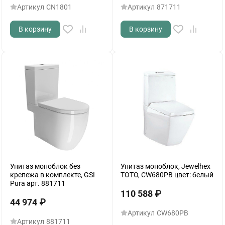
Артикул
CN1801
Артикул
871711
В корзину
В корзину
Унитаз моноблок без
Унитаз моноблок, Jewelhex
крепежа в комплекте, GSI
TOTO, CW680PB цвет: белый
Pura арт. 881711
110 588
₽
44 974
₽
Артикул
CW680PB
Артикул
881711