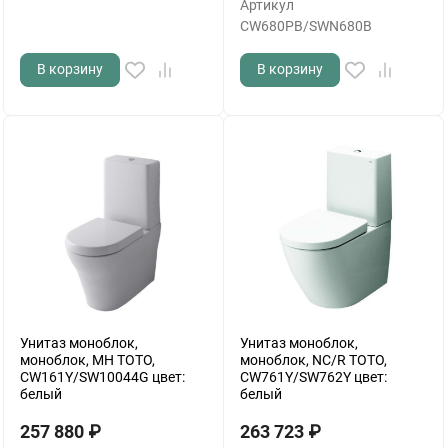
Артикул
CW680PB/SWN680B
В корзину
В корзину
Унитаз моноблок,
Унитаз моноблок,
моноблок, MH TOTO,
моноблок, NC/R TOTO,
CW161Y/SW10044G цвет:
CW761Y/SW762Y цвет:
белый
белый
257 880
₽
263 723
₽