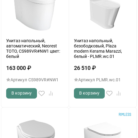
Унитаз напольный,
Унитаз напольный,
автоматический, Neorest
безободковый, Plaza
TOTO, CS989VR#NW1 цвет:
modern Kerama Marazzi,
белый
белый - PLMR.wc.01
163 000
₽
26 510
₽
Артикул
CS989VR#NW1
Артикул
PLMR.wc.01
В корзину
В корзину