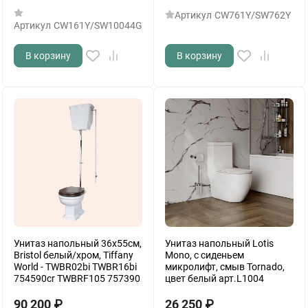
Артикул
CW761Y/SW762Y
Артикул
CW161Y/SW10044G
В корзину
В корзину
Унитаз напольный 36х55см,
Унитаз напольный Lotis
Bristol белый/хром, Tiffany
Mono, с сиденьем
World - TWBR02bi TWBR16bi
микролифт, cмыв Tornado,
754590cr TWBRF105 757390
цвет белый арт.L1004
90 200
₽
26 250
₽