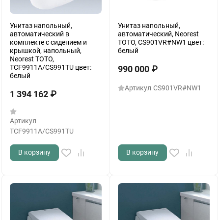
Унитаз напольный,
Унитаз напольный,
автоматический в
автоматический, Neorest
комплекте с сидением и
TOTO, CS901VR#NW1 цвет:
крышкой, напольный,
белый
Neorest TOTO,
TCF9911A/CS991TU цвет:
990 000
₽
белый
Артикул
CS901VR#NW1
1 394 162
₽
Артикул
TCF9911A/CS991TU
В корзину
В корзину