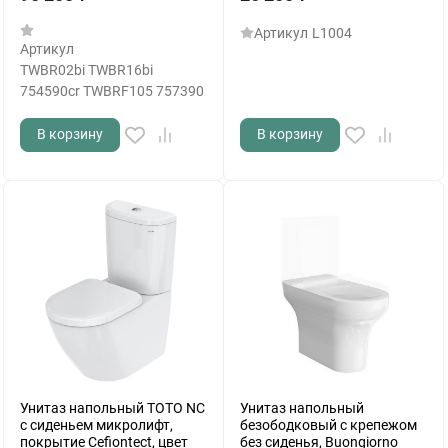
Артикул
L1004
Артикул
TWBR02bi TWBR16bi
754590cr TWBRF105 757390
В корзину
В корзину
Унитаз напольный TOTO NC
Унитаз напольный
с сиденьем микролифт,
безободковый с крепежом
покрытие Cefiontect, цвет
без сиденья, Buongiorno