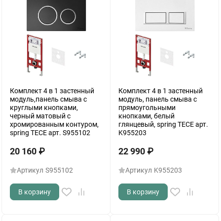
Комплект 4 в 1 застенный
Комплект 4 в 1 застенный
модуль,панель смыва с
модуль, панель смыва с
круглыми кнопками,
прямоугольными
черный матовый с
кнопками, белый
хромированным контуром,
глянцевый, spring TECE арт.
spring TECE арт. S955102
K955203
20 160
₽
22 990
₽
Артикул
S955102
Артикул
K955203
В корзину
В корзину