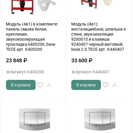
Модуль (4в1) в комплекте:
Модуль (4в1):
панель смыва белая,
инсталяцияbase, шпильки к
крепления,
стене, звукоизоляция
звукоизолирующая
9200010 и клавиша
прокладка k400200, base
9240407 черный матовый,
TECE арт. K400200
base 2.0 TECE арт. K440407
23 848
₽
33 600
₽
Артикул
K400200
Артикул
K440407
В корзину
В корзину