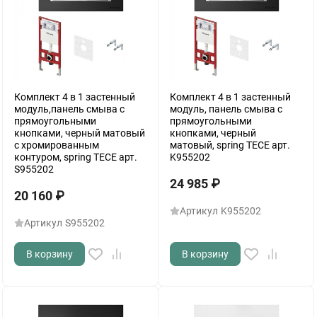
Комплект 4 в 1 застенный
Комплект 4 в 1 застенный
модуль,панель смыва с
модуль, панель смыва с
прямоугольными
прямоугольными
кнопками, черный матовый
кнопками, черный
с хромированным
матовый, spring TECE арт.
контуром, spring TECE арт.
K955202
S955202
24 985
₽
20 160
₽
Артикул
K955202
Артикул
S955202
В корзину
В корзину