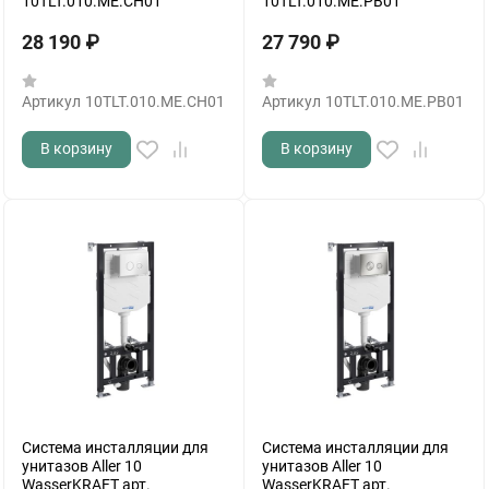
10TLT.010.ME.CH01
10TLT.010.ME.PB01
28 190
₽
27 790
₽
Артикул
10TLT.010.ME.CH01
Артикул
10TLT.010.ME.PB01
В корзину
В корзину
Система инсталляции для
Система инсталляции для
унитазов Aller 10
унитазов Aller 10
WasserKRAFT арт.
WasserKRAFT арт.