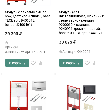
Модуль с панелью смыва
Модуль (4в1):
now, цвет: хром глянец, base
инсталяцияbase, шпильки к
TECE арт. 9400012
стене, звукоизоляция
(ст.арт.K400401)
9200010 и клавиша
9240921 хром глянцевый,
base 2.0 TECE арт. K440921
29 300
₽
33 075
₽
Артикул
Артикул
K440921
9400012 (ст.арт.K400401)
В корзину
В корзину