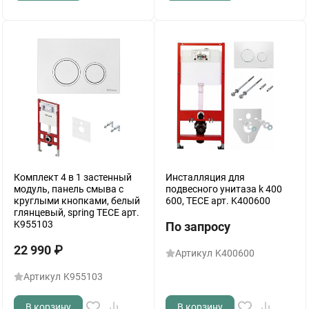
Комплект 4 в 1 застенный
Инсталляция для
модуль, панель смыва с
подвесного унитаза k 400
круглыми кнопками, белый
600, TECE арт. K400600
глянцевый, spring TECE арт.
K955103
По запросу
22 990
₽
Артикул
K400600
Артикул
K955103
В корзину
В корзину