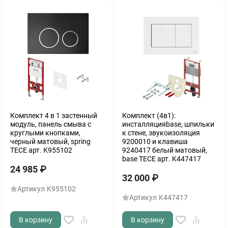
Комплект 4 в 1 застенный
Комплект (4в1):
модуль, панель смыва с
инсталляцияbase, шпильки
круглыми кнопками,
к стене, звукоизоляция
черный матовый, spring
9200010 и клавиша
TECE арт. K955102
9240417 белый матовый,
base TECE арт. K447417
24 985
₽
32 000
₽
Артикул
K955102
Артикул
K447417
В корзину
В корзину