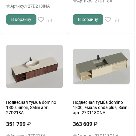
Артикул
27D118A
Артикул
27D218INA
В корзину
В корзину
Подвесная тумба domino
Подвесная тумба domino
1800, шпон, Salini арт.
1800, эмаль onda plus, Salini
27D218A
арт. 27D118ONA
351 799
₽
363 609
₽
Артикул
27D218A
Артикул
27D118ONA