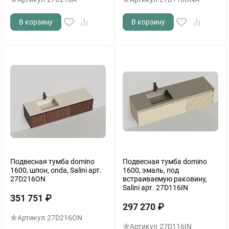
В корзину
В корзину
Подвесная тумба domino
Подвесная тумба domino
1600, шпон, onda, Salini арт.
1600, эмаль, под
27D216ON
встраиваемую раковину,
Salini арт. 27D116IN
351 751
₽
297 270
₽
Артикул
27D216ON
Артикул
27D116IN