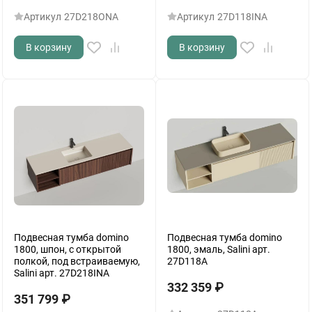
Артикул
27D218ONA
Артикул
27D118INA
В корзину
В корзину
Подвесная тумба domino
Подвесная тумба domino
1800, шпон, с открытой
1800, эмаль, Salini арт.
полкой, под встраиваемую,
27D118A
Salini арт. 27D218INA
332 359
₽
351 799
₽