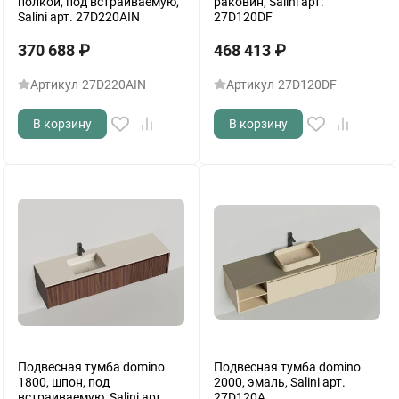
полкой, под встраиваемую,
раковин, Salini арт.
Salini арт. 27D220AIN
27D120DF
370 688
₽
468 413
₽
Артикул
27D220AIN
Артикул
27D120DF
В корзину
В корзину
Подвесная тумба domino
Подвесная тумба domino
1800, шпон, под
2000, эмаль, Salini арт.
встраиваемую, Salini арт.
27D120A