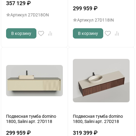
357 129
₽
299 959
₽
Артикул
27D218ON
Артикул
27D118IN
В корзину
В корзину
Подвесная тумба domino
Подвесная тумба domino
1800, Salini арт. 27D118
1800, Salini арт. 27D218
299 959
₽
319 399
₽