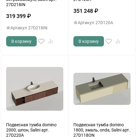
27D218IN
351 248
₽
319 399
₽
Артикул
27D120A
Артикул
27D218IN
В корзину
В корзину
Подвесная тумба domino
Подвесная тумба domino
2000, шпон, Salini арт.
1800, эмаль, onda, Salini арт.
27D220A
27D118ON