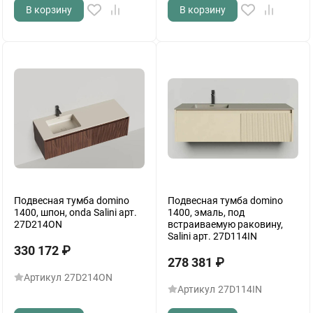
В корзину
В корзину
Подвесная тумба domino
Подвесная тумба domino
1400, шпон, onda Salini арт.
1400, эмаль, под
27D214ON
встраиваемую раковину,
Salini арт. 27D114IN
330 172
₽
278 381
₽
Артикул
27D214ON
Артикул
27D114IN