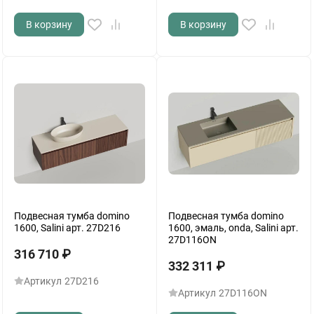
В корзину
В корзину
Подвесная тумба domino
Подвесная тумба domino
1600, Salini арт. 27D216
1600, эмаль, onda, Salini арт.
27D116ON
316 710
₽
332 311
₽
Артикул
27D216
Артикул
27D116ON