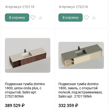
Артикул
27D118
Артикул
27D218
В корзину
В корзину
Подвесная тумба domino
Подвесная тумба domino
1800, шпон onda plus, с
1800, эмаль, с открытой
открытой, Salini арт.
полкой, под встраиваемую,
27D218ONA
Salini арт. 27D118INA
389 529
₽
332 359
₽