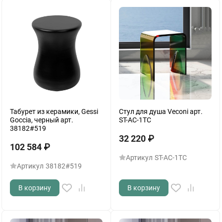
Табурет из керамики, Gessi
Стул для душа Veconi арт.
Goccia, черный арт.
ST-AC-1TС
38182#519
32 220
₽
102 584
₽
Артикул
ST-AC-1TС
Артикул
38182#519
В корзину
В корзину