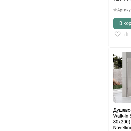
Артику
В ко
Душево
Walk-In 
80х200)
Novellin