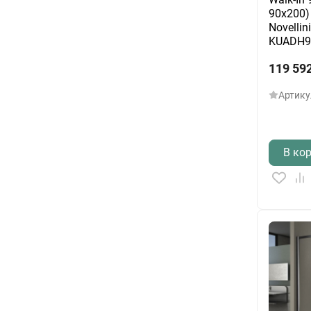
90х200)
Novellin
KUADH9
119 59
Артику
В ко