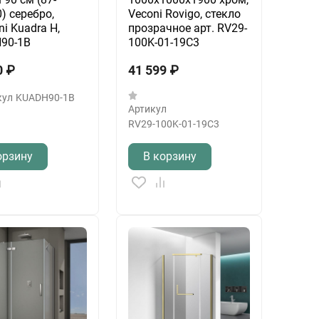
) серебро,
Veconi Rovigo, стекло
ni Kuadra H,
прозрачное арт. RV29-
90-1B
100K-01-19C3
0
₽
41 599
₽
кул
KUADH90-1B
Артикул
RV29-100K-01-19C3
орзину
В корзину