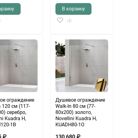
орзину
В корзину
ое ограждение
Душевое ограждение
n 120 см (117-
Walk-In 80 см (77-
0) серебро,
80х200) золото,
ni Kuadra H,
Novellini Kuadra H,
120-1B
KUADH80-1O
5
₽
130 680
₽