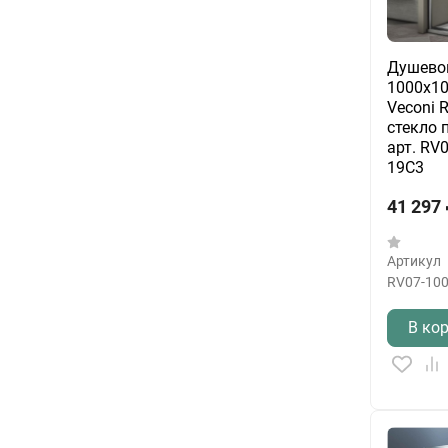
Душево
1000x10
Veconi R
стекло 
арт. RV
19C3
41 297
Артикул
RV07-100
В ко