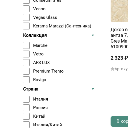
Coliseum Gres
Veconi
Vegas Glass
Kerama Marazzi (Сантехника)
Декор б
Коллекция
антэа 7
Gres Mar
Marche
610090
Vetro
2 323
₽
AFS LUX
Артику
Premium Trento
Rovigo
Страна
Италия
Россия
Китай
В ко
Италия/Китай