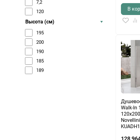
7,2
В ко
120
Высота (см)
195
200
190
185
189
Душево
Walk-In 
120х200
Novellin
KUADH1
128 96