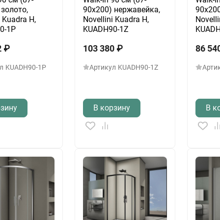
 золото,
90х200) нержавейка,
90х200
i Kuadra H,
Novellini Kuadra H,
Novelli
0-1P
KUADH90-1Z
KUADH
2
₽
103 380
₽
86 54
л
KUADH90-1P
Артикул
KUADH90-1Z
Арти
рзину
В корзину
В к