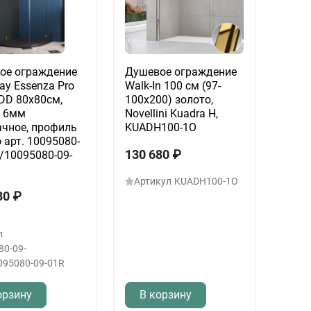
ое ограждение
Душевое ограждение
y Essenza Pro
Walk-In 100 см (97-
DD 80х80см,
100х200) золото,
о 6мм
Novellini Kuadra H,
ачное, профиль
KUADH100-1O
 арт. 10095080-
130 680
₽
/10095080-09-
Артикул
KUADH100-1O
30
₽
л
80-09-
095080-09-01R
орзину
В корзину