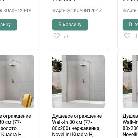
л
KUADH120-1P
Артикул
KUADH120-1Z
Арти
рзину
В корзину
В к
е ограждение
Душевое ограждение
Душев
80 см (77-
Walk-In 80 см (77-
Walk-I
 золото,
80х200) нержавейка,
80х200
i Kuadra H,
Novellini Kuadra H,
Novelli