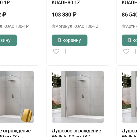
0-1P
KUADH80-1Z
KUADH
2
₽
103 380
₽
86 54
л
KUADH80-1P
Артикул
KUADH80-1Z
Арти
рзину
В корзину
В к
е ограждение
Душевое ограждение
Душев
90 см (87-
Walk-In 90 см (87-
Walk-I