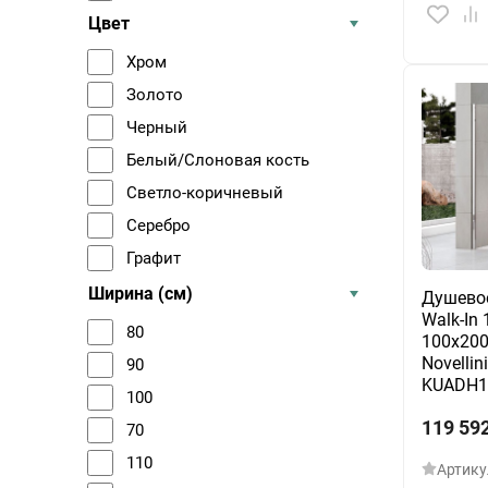
Цвет
Хром
Золото
Черный
Белый/Слоновая кость
Светло-коричневый
Серебро
Графит
Алюминий
Ширина (см)
Душево
Walk-In 
80
100х200
Novellin
90
KUADH1
100
119 59
70
110
Артику