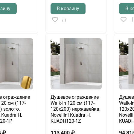
рзину
В корзину
В к
е ограждение
Душевое ограждение
Душев
120 см (117-
Walk-In 120 см (117-
Walk-I
) золото,
120х200) нержавейка,
120х20
i Kuadra H,
Novellini Kuadra H,
Novelli
20-1P
KUADH120-1Z
KUADH
4
₽
113 400
₽
94 81