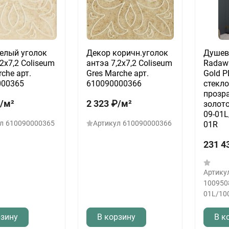
елый уголок
Декор коричн.уголок
Душев
,2x7,2 Coliseum
антэа 7,2x7,2 Coliseum
Radawa
che арт.
Gres Marche арт.
Gold P
000365
610090000366
стекл
прозр
/
м²
2 323
₽
/
м²
золото
09-01L
л
610090000365
Артикул
610090000366
01R
231 4
Артику
100950
01L/10
рзину
В корзину
В к