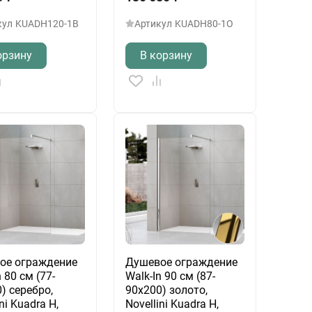
кул
KUADH120-1B
Артикул
KUADH80-1O
орзину
В корзину
ое ограждение
Душевое ограждение
n 80 см (77-
Walk-In 90 см (87-
) серебро,
90х200) золото,
ni Kuadra H,
Novellini Kuadra H,