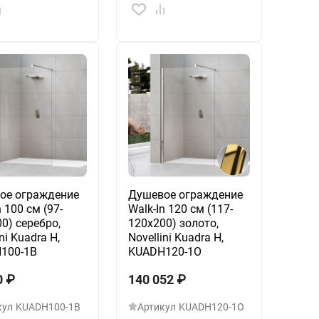
ое ограждение
Душевое ограждение
n 100 см (97-
Walk-In 120 см (117-
0) серебро,
120х200) золото,
ni Kuadra H,
Novellini Kuadra H,
100-1B
KUADH120-1O
0
₽
140 052
₽
кул
KUADH100-1B
Артикул
KUADH120-1O