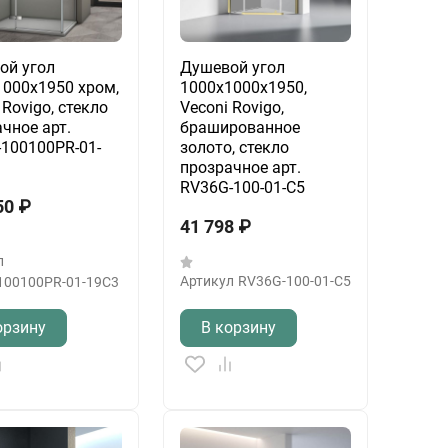
ой угол
Душевой угол
1000x1950 хром,
1000x1000x1950,
 Rovigo, стекло
Veconi Rovigo,
чное арт.
брашированное
-100100PR-01-
золото, стекло
прозрачное арт.
RV36G-100-01-C5
50
₽
41 798
₽
л
Артикул
RV36G-100-01-C5
100100PR-01-19C3
орзину
В корзину