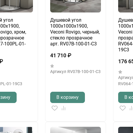
й угол
Душевой угол
Душев
00x1900,
1000x1000x1900,
1000x
ovigo, хром,
Veconi Rovigo, черный,
Veconi
прозрачное
стекло прозрачное
прозра
07-100PL-01-
арт. RV07B-100-01-C3
RV064
19C3
41 710
₽
₽
176 6
Артикул
RV07B-100-01-C3
Артику
PL-01-19C3
RV064-
рзину
В корзину
В к