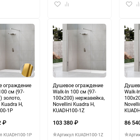
е ограждение
Душевое ограждение
Душев
100 см (97-
Walk-In 100 см (97-
Walk-I
) золото,
100х200) нержавейка,
100х20
i Kuadra H,
Novellini Kuadra H,
Novelli
00-1P
KUADH100-1Z
KUADH
2
₽
103 380
₽
86 54
л
KUADH100-1P
Артикул
KUADH100-1Z
Арти