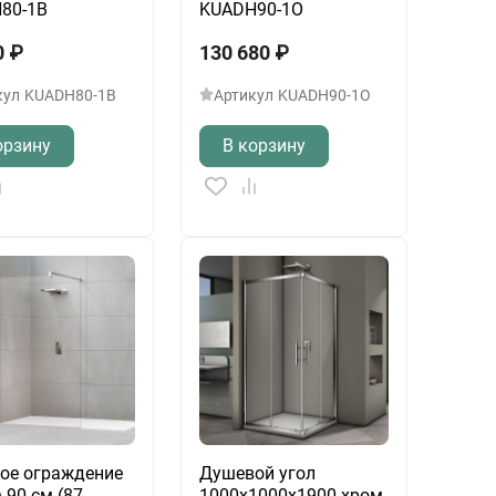
80-1B
KUADH90-1O
0
₽
130 680
₽
кул
KUADH80-1B
Артикул
KUADH90-1O
орзину
В корзину
ое ограждение
Душевой угол
n 90 см (87-
1000x1000x1900 хром,