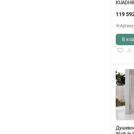
KUADH8
119 59
Артику
В ко
Душево
Walk-In 